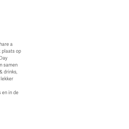
hare a
 plaats op
 Day
en samen
& drinks,
 lekker
 en in de