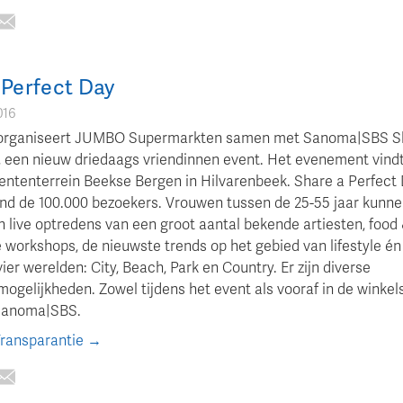
 Perfect Day
016
16 organiseert JUMBO Supermarkten samen met Sanoma|SBS S
, een nieuw driedaags vriendinnen event. Het evenement vindt
ntenterrein Beekse Bergen in Hilvarenbeek. Share a Perfect
nd de 100.000 bezoekers. Vrouwen tussen de 25-55 jaar kunn
 live optredens van een groot aantal bekende artiesten, food 
 workshops, de nieuwste trends op het gebied van lifestyle én
ier werelden: City, Beach, Park en Country. Er zijn diverse
mogelijkheden. Zowel tijdens het event als vooraf in de winkels
Sanoma|SBS.
Transparantie →