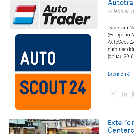
Autotra
22 februari 2
Twee van Ne
(European A
AutoScout24 
nummer drie
januari 2016
Bronnen & 
Exterio
Center