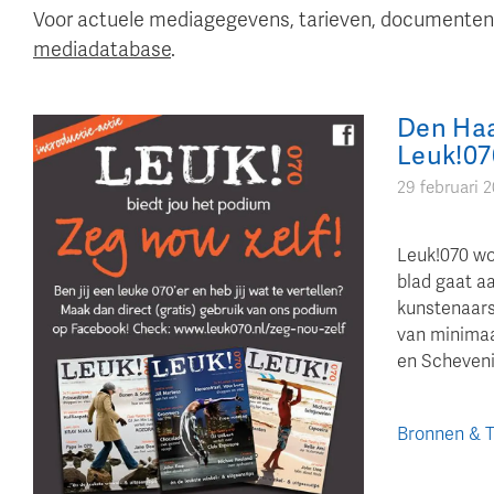
Voor actuele mediagegevens, tarieven, documenten 
mediadatabase
.
Den Haag
Leuk!07
29 februari 
Leuk!070 wor
blad gaat a
kunstenaars
van minimaa
en Scheveni
Bronnen & 