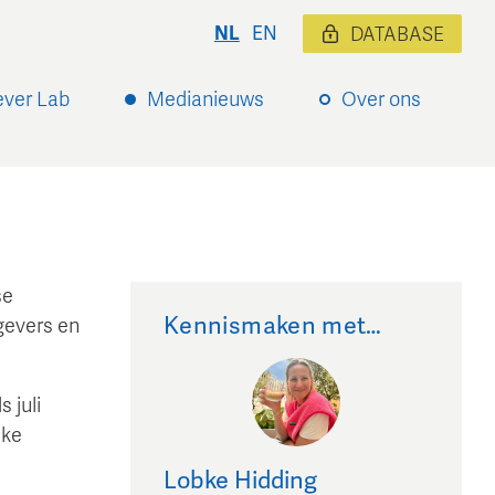
NL
EN
DATABASE
ever Lab
Medianieuws
Over ons
se
Kennismaken met…
gevers en
 juli
jke
Lobke
Hidding