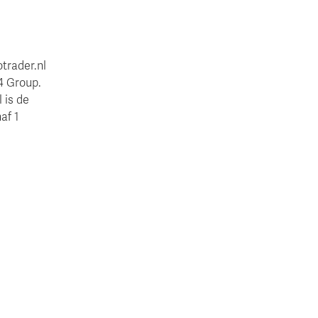
trader.nl
4 Group.
 is de
af 1