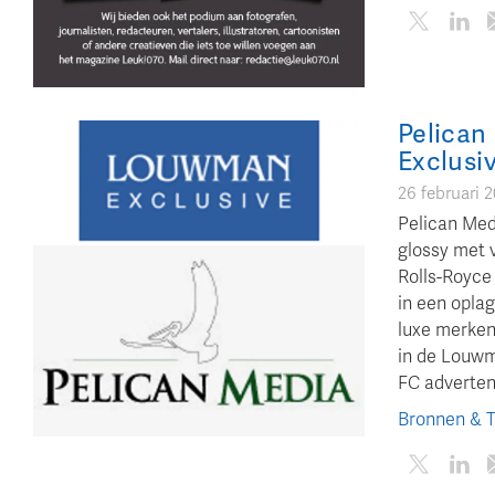
Pelican
Exclusi
26 februari 
Pelican Medi
glossy met 
Rolls-Royce
in een oplag
luxe merken
in de Louwm
FC adverten
Bronnen & 