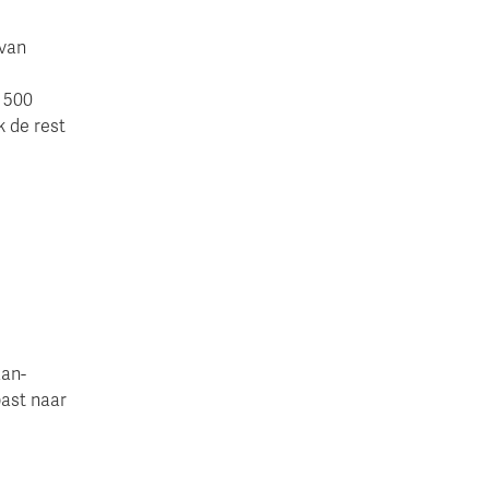
 van
m 500
k de rest
aan-
ast naar