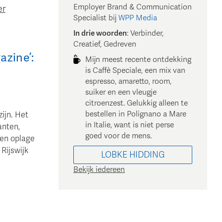
Employer Brand & Communication
er
Specialist
bij
WPP Media
In drie woorden
:
Verbinder,
Creatief, Gedreven
azine’:
Mijn meest recente ontdekking
is Caffè Speciale, een mix van
espresso, amaretto, room,
suiker en een vleugje
citroenzest. Gelukkig alleen te
bestellen in Polignano a Mare
zijn. Het
in Italie, want is niet perse
anten,
goed voor de mens.
een oplage
Rijswijk
LOBKE
HIDDING
Bekijk iedereen