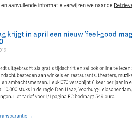
en aanvullende informatie verwijzen we naar de
Retriev
 krijgt in april een nieuw ‘feel-good mag
0
2016
dt uitgebracht als gratis tijdschrift en zal ook online te lezen 
andacht besteden aan winkels en restaurants, theaters, muzik
 en ambachtsmensen. Leuk!070 verschijnt 6 keer per jaar in 
l 10.000 stuks in de regio Den Haag, Voorburg-Leidschendam, 
ngen. Het tarief voor 1/1 pagina FC bedraagt 549 euro.
Transparantie →