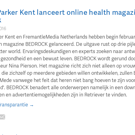
arker Kent lanceert online health magaz
k
2016
r Kent en FremantleMedia Netherlands hebben begin februar
th magazine BEDROCK gelanceerd. De uitgave rust op drie pijle
tter world. Ervaringsdeskundigen en experts zoeken naar ant
 gezondheid en een bewust leven. BEDROCK wordt gerund do
ur Nina Pierson. Het magazine richt zich niet alleen op vrouw
die zichzelf op meerdere gebieden willen ontwikkelen, zull
Mede vanwege het feit dat heren niet bang hoeven te zijn voo
id'. BEDROCK benadert alle onderwerpen namelijk in een down
ven en advertentiemogelijkheden zijn in Retriever te vinden.
Transparantie →