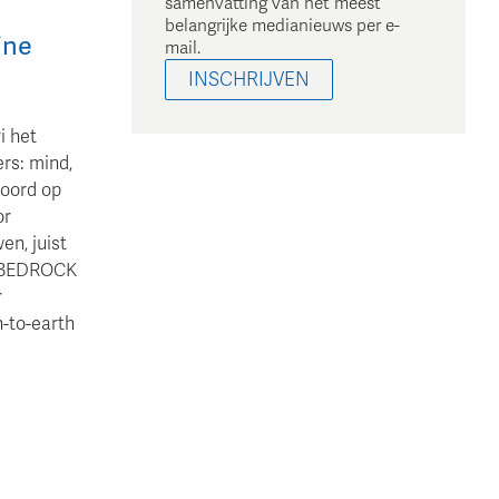
samenvatting van het meest
belangrijke medianieuws per e-
ine
mail.
INSCHRIJVEN
i het
rs: mind,
woord op
or
en, juist
en BEDROCK
r
-to-earth