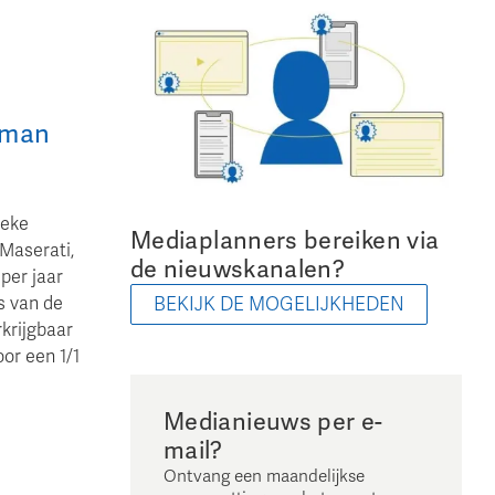
wman
ieke
Mediaplanners bereiken via
Maserati,
de nieuwskanalen?
per jaar
BEKIJK DE MOGELIJKHEDEN
s van de
krijgbaar
or een 1/1
Medianieuws per e-
mail?
Ontvang een maandelijkse