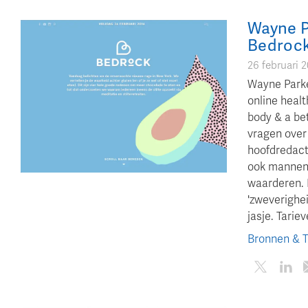
Wayne P
Bedroc
26 februari 
Wayne Parke
online heal
body & a be
vragen over
hoofdredacte
ook mannen 
waarderen. 
'zweverighe
jasje. Tarie
Bronnen & 