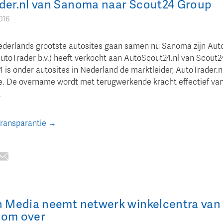
der.nl van Sanoma naar Scout24 Group
016
derlands grootste autosites gaan samen nu Sanoma zijn Auto
utoTrader b.v.) heeft verkocht aan AutoScout24.nl van Scout2
is onder autosites in Nederland de marktleider, AutoTrader.nl
. De overname wordt met terugwerkende kracht effectief van
.
Transparantie →
n Media neemt netwerk winkelcentra van
com over