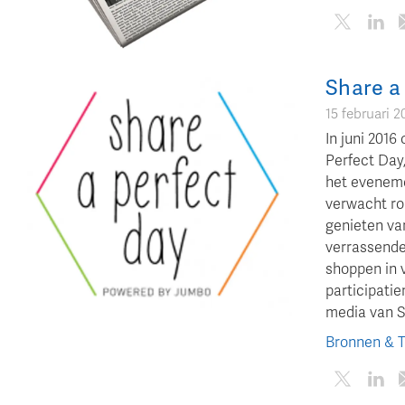
Share a
15 februari 2
In juni 20
Perfect Day
het eveneme
verwacht ro
genieten van
verrassende
shoppen in v
participatie
media van 
Bronnen & 