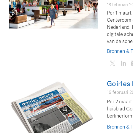
18 februari 2
Per 1 maart
Centercom o
Nederland. 
digitale sch
van de sche
Bronnen & 
Goirles
16 februari 2
Per 2 maart
huisblad Go
berlinerform
Bronnen & 