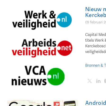
Nieuw m
Kercke
09 februari 
Capital Medi
titels Werk 
Kerckebosch
veiligheids
Bronnen & 
Android