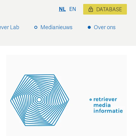
NL
EN
DATABASE
ever Lab
Medianieuws
Over ons