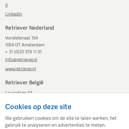
X
LinkedIn
Retriever Nederland
Vondelstraat 154
1054 GT Amsterdam
+ 31 (0)20 379 11 01
info@retriever.nl
www.retriever.nl
Retriever België
Louizalaan 54
B-1050 Brussel
Cookies op deze site
+ 32 (0)2 893 00 52
info@retrievermedia.be
We gebruiken cookies om de site te laten werken, het
www.retrievermedia.be
gebruik te analyseren en advertenties te meten.