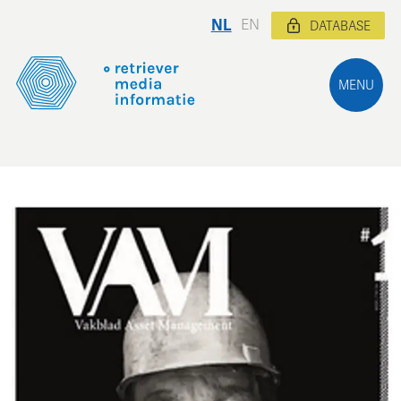
NL
EN
DATABASE
MENU