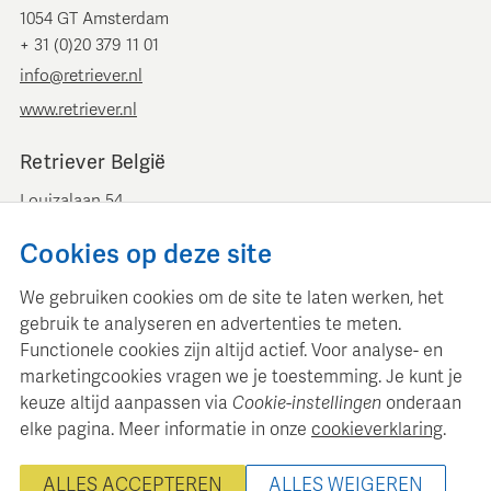
1054 GT Amsterdam
+ 31 (0)20 379 11 01
info@retriever.nl
www.retriever.nl
Retriever België
Louizalaan 54
B-1050 Brussel
Cookies op deze site
+ 32 (0)2 893 00 52
info@retrievermedia.be
We gebruiken cookies om de site te laten werken, het
www.retrievermedia.be
gebruik te analyseren en advertenties te meten.
Functionele cookies zijn altijd actief. Voor analyse- en
marketingcookies vragen we je toestemming. Je kunt je
keuze altijd aanpassen via
Cookie-instellingen
onderaan
elke pagina. Meer informatie in onze
cookieverklaring
.
Retriever Media Informatie onderhoudt een gestructureerde
mediadatabase voor professionele mediaplanning en analyse.
ALLES ACCEPTEREN
ALLES WEIGEREN