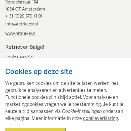
Vondelstraat 154
1054 GT Amsterdam
+ 31 (0)20 379 11 01
info@retriever.nl
www.retriever.nl
Retriever België
Louizalaan 54
B-1050 Brussel
Cookies op deze site
+ 32 (0)2 893 00 52
info@retrievermedia.be
We gebruiken cookies om de site te laten werken, het
www.retrievermedia.be
gebruik te analyseren en advertenties te meten.
Functionele cookies zijn altijd actief. Voor analyse- en
marketingcookies vragen we je toestemming. Je kunt je
keuze altijd aanpassen via
Cookie-instellingen
onderaan
elke pagina. Meer informatie in onze
cookieverklaring
.
Retriever Media Informatie onderhoudt een gestructureerde
mediadatabase voor professionele mediaplanning en analyse.