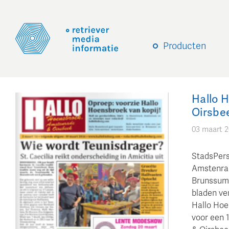
Producten
Hallo 
Oirsbe
03 maart 
StadsPers
Amstenrad
Brunssum 
bladen ver
Hallo Hoe
voor een 