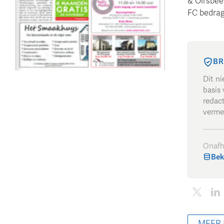
& Oirsbee
FC bedrag
BR
Dit n
basis 
redac
verme
Onafh
Bek
MEER