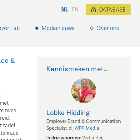
NL
EN
DATABASE
ever Lab
Medianieuws
Over ons
ade &
Kennismaken met…
,
 met
ze twee
Lobke
Hidding
reid.
Employer Brand & Communication
 tarief
Specialist
bij
WPP Media
stenrade
In drie woorden
:
Verbinder,