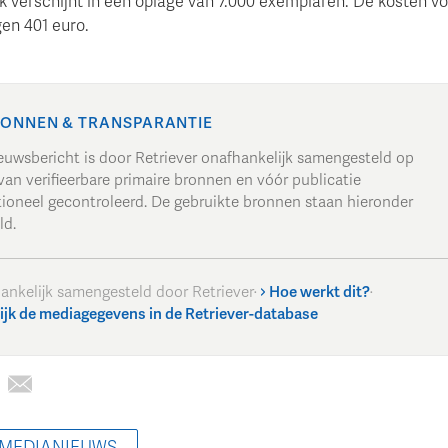
k verschijnt in een oplage van 7.000 exemplaren. De kosten vo
en 401 euro.
ONNEN & TRANSPARANTIE
ieuwsbericht is door Retriever onafhankelijk samengesteld op
van verifieerbare primaire bronnen en vóór publicatie
tioneel gecontroleerd. De gebruikte bronnen staan hieronder
ld.
ankelijk samengesteld door Retriever
·
Hoe werkt dit?
·
ijk de mediagegevens in de Retriever-database
 MEDIANIEUWS