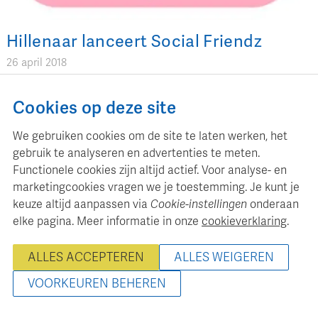
Hillenaar lanceert Social Friendz
26 april 2018
Hillenaar is vooral bekend als aanbieder van out-of-home
media. De onderneming vergroot nu haar bereik online met
Cookies op deze site
de recente lancering van Social Friendz. Dit is een full
service influencer agency dat zich richt op elke doelgroep
We gebruiken cookies om de site te laten werken, het
met zowel "nano influencers" (influencers met minimaal
gebruik te analyseren en advertenties te meten.
2.500 tot maximaal 10.000 volgers) als ook "micro
Functionele cookies zijn altijd actief. Voor analyse- en
influencers" (minimaal 10.000 tot maximaal 50.000
marketingcookies vragen we je toestemming. Je kunt je
volgers). De volgers van de accounts worden door Social
keuze altijd aanpassen via
Cookie-instellingen
onderaan
Friendz gecheckt op echtheid om te voorkomen dat er met
elke pagina. Meer informatie in onze
cookieverklaring
.
gekochte -dus fake- volgers wordt gewerkt. Ook houdt
Social Friendz een vinger aan de pols met betrekking tot de
ALLES ACCEPTEREN
ALLES WEIGEREN
geleverde kwaliteit van de content. De inzet van deze
VOORKEUREN BEHEREN
influencers is niet gebonden aan een minimaal
instapbudget. Het is ook mogelijk om een influencer