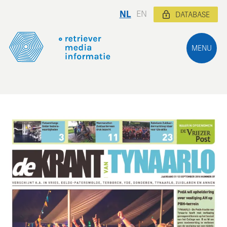
NL
EN
DATABASE
MENU