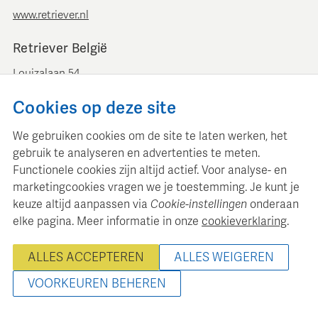
www.retriever.nl
Retriever België
Louizalaan 54
B-1050 Brussel
Cookies op deze site
+ 32 (0)2 893 00 52
info@retrievermedia.be
We gebruiken cookies om de site te laten werken, het
www.retrievermedia.be
gebruik te analyseren en advertenties te meten.
Functionele cookies zijn altijd actief. Voor analyse- en
marketingcookies vragen we je toestemming. Je kunt je
keuze altijd aanpassen via
Cookie-instellingen
onderaan
elke pagina. Meer informatie in onze
cookieverklaring
.
Retriever Media Informatie onderhoudt een gestructureerde
mediadatabase voor professionele mediaplanning en analyse.
ALLES ACCEPTEREN
ALLES WEIGEREN
© 2000 - 2026 Retriever Media Informatie B.V. - Alle rechten
voorbehouden
VOORKEUREN BEHEREN