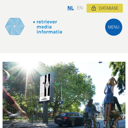
NL
EN
DATABASE
MENU