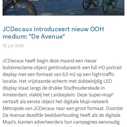
JCDecaux introduceert nieuw OOH
medium: "De Avenue"
16 juli 2018
JCDecaux heeft begin deze maand een nieuw
buitenreclame-object geïntroduceerd: een full HD portrait
display met een formaat van 6,5 m2 op een high-traffic
locatie. Het vrijstaande scherm met dubbelzijdig LED
display staat langs de drukke Stadhouderskade in
Amsterdam, vlakbij het Leidseplein. Deze 'super-mupi'
vertaalt als eerste object het digitale Mupi-netwerk
Métropole van JCDecaux naar een groot formaat. Doordat
De Avenue dezelfde beeldverhouding heeft als de digitale
Mupi's, kunnen adverteerders hun campagnes eenvoudig