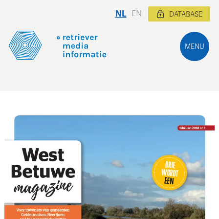
NL
EN
DATABASE
MENU