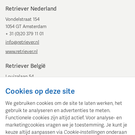
Retriever Nederland
Vondelstraat 154
1054 GT Amsterdam
+ 31 (0)20 379 11 01
info@retriever.nl
www.retriever.nl
Retriever België
Louizalaan 54
B-1050 Brussel
Cookies op deze site
+ 32 (0)2 893 00 52
info@retrievermedia.be
We gebruiken cookies om de site te laten werken, het
www.retrievermedia.be
gebruik te analyseren en advertenties te meten.
Functionele cookies zijn altijd actief. Voor analyse- en
marketingcookies vragen we je toestemming. Je kunt je
keuze altijd aanpassen via
Cookie-instellingen
onderaan