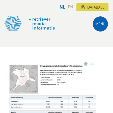
NL
EN
DATABASE
MENU