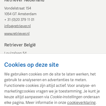
Retriever Nederland
Vondelstraat 154
1054 GT Amsterdam
+ 31 (0)20 379 11 01
info@retriever.nl
www.retriever.nl
Retriever België
Louizalaan 54
B-1050 Brussel
Cookies op deze site
+ 32 (0)2 893 00 52
info@retrievermedia.be
We gebruiken cookies om de site te laten werken, het
www.retrievermedia.be
gebruik te analyseren en advertenties te meten.
Functionele cookies zijn altijd actief. Voor analyse- en
marketingcookies vragen we je toestemming. Je kunt je
keuze altijd aanpassen via
Cookie-instellingen
onderaan
elke pagina. Meer informatie in onze
cookieverklaring
.