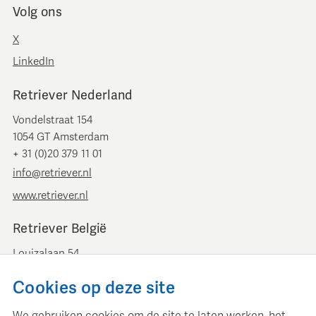
Volg ons
X
LinkedIn
Retriever Nederland
Vondelstraat 154
1054 GT Amsterdam
+ 31 (0)20 379 11 01
info@retriever.nl
www.retriever.nl
Retriever België
Louizalaan 54
B-1050 Brussel
Cookies op deze site
+ 32 (0)2 893 00 52
info@retrievermedia.be