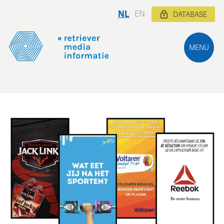
NL
EN
DATABASE
MENU