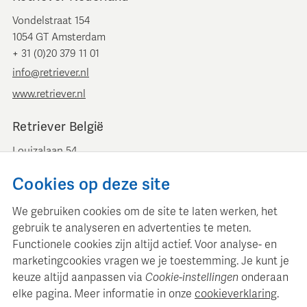
Vondelstraat 154
1054 GT Amsterdam
+ 31 (0)20 379 11 01
info@retriever.nl
www.retriever.nl
Retriever België
Louizalaan 54
B-1050 Brussel
Cookies op deze site
+ 32 (0)2 893 00 52
info@retrievermedia.be
We gebruiken cookies om de site te laten werken, het
www.retrievermedia.be
gebruik te analyseren en advertenties te meten.
Functionele cookies zijn altijd actief. Voor analyse- en
marketingcookies vragen we je toestemming. Je kunt je
keuze altijd aanpassen via
Cookie-instellingen
onderaan
elke pagina. Meer informatie in onze
cookieverklaring
.
Retriever Media Informatie onderhoudt een gestructureerde