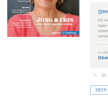
BR
Dit n
basis 
redac
verme
Onafh
Bek
MEER