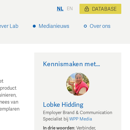
NL
EN
DATABASE
ever Lab
Medianieuws
Over ons
Kennismaken met…
et
 product
uinieren,
nnees van
Lobke
Hidding
xemplaren
Employer Brand & Communication
Specialist
bij
WPP Media
In drie woorden
:
Verbinder,