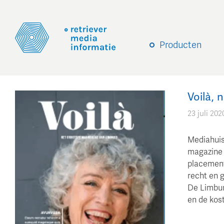
Producten
Voilà,
23 juli 202
Mediahuis
magazine r
placement 
recht en 
De Limbur
en de kos