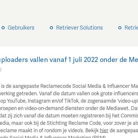
Gebruikers
Retriever Solutions
Retri
ploaders vallen vanaf 1 juli 2022 onder de M
2
 jl. is de aangepaste Reclamecode Social Media & Influencer Ma
werking getreden. Vanaf die datum vallen ook grote influencers
n op YouTube, Instagram en/of TikTok, de zogenaamde ‘video-upl
mroepen en video-on-demand diensten onder de Mediawet. Da
dat zij zich vanaf die datum moeten registreren bij het Commi
dia, maar ook bij de Stichting Reclame Code, voor zover je al
reclame maakt in of rondom je video’s. Bekijk
hier
de aangepas
de Social Media & Influencer Marketing (RSM).