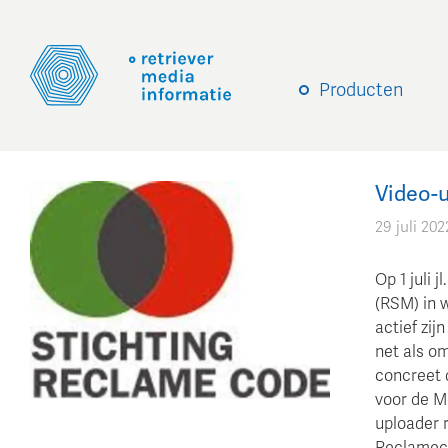
Producten
Video-u
29 juli 202
Op 1 juli
(RSM) in 
actief zij
net als o
concreet 
voor de Me
uploader 
Reclameco