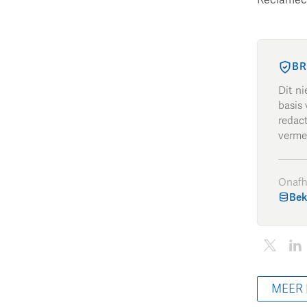
BR
Dit n
basis 
redac
verme
Onafh
Bek
MEER