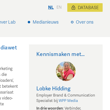
NL
EN
DATABASE
ever Lab
Medianieuws
Over ons
ediawet
Kennismaken met…
rketing
 die
oaders’,
t betekent
Lobke
Hidding
ssariaat
Employer Brand & Communication
s video-
Specialist
bij
WPP Media
te
In drie woorden
:
Verbinder,