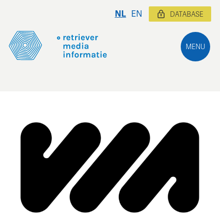
NL
EN
DATABASE
MENU