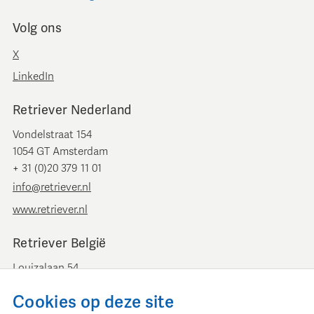
Volg ons
X
LinkedIn
Retriever Nederland
Vondelstraat 154
1054 GT Amsterdam
+ 31 (0)20 379 11 01
info@retriever.nl
www.retriever.nl
Retriever België
Louizalaan 54
B-1050 Brussel
Cookies op deze site
+ 32 (0)2 893 00 52