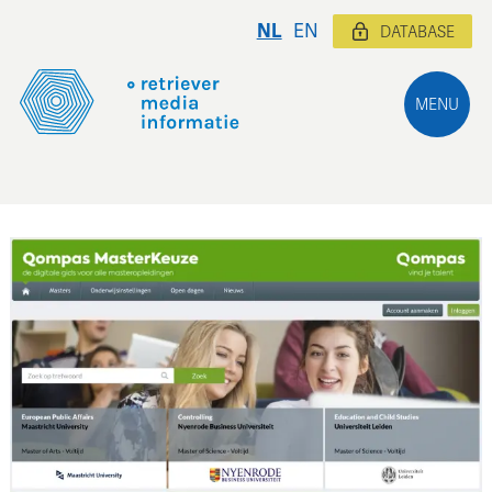
NL
EN
DATABASE
MENU