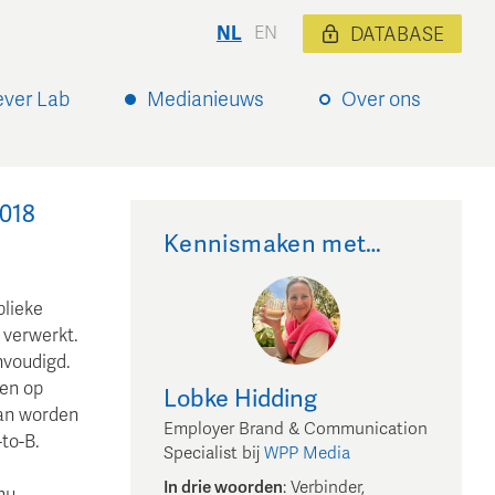
NL
EN
DATABASE
ever Lab
Medianieuws
Over ons
018
Kennismaken met…
blieke
 verwerkt.
nvoudigd.
ten op
Lobke
Hidding
an worden
Employer Brand & Communication
to-B.
Specialist
bij
WPP Media
In drie woorden
:
Verbinder,
nu