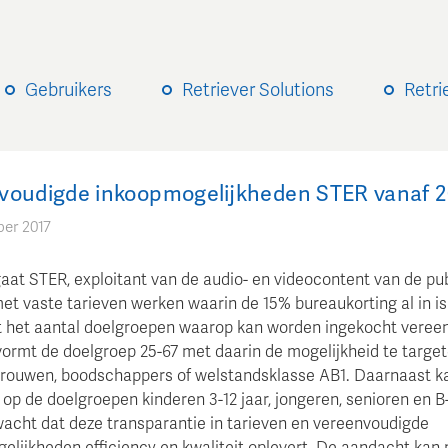
Gebruikers
Retriever Solutions
Retri
voudigde inkoopmogelijkheden STER vanaf 2
er 2017
gaat STER, exploitant van de audio- en videocontent van de pu
et vaste tarieven werken waarin de 15% bureaukorting al in is
 het aantal doelgroepen waarop kan worden ingekocht veree
vormt de doelgroep 25-67 met daarin de mogelijkheid te targe
ouwen, boodschappers of welstandsklasse AB1. Daarnaast k
op de doelgroepen kinderen 3-12 jaar, jongeren, senioren en B-
acht dat deze transparantie in tarieven en vereenvoudigde
elijkheden efficiency en kwaliteit oplevert. De aandacht kan 