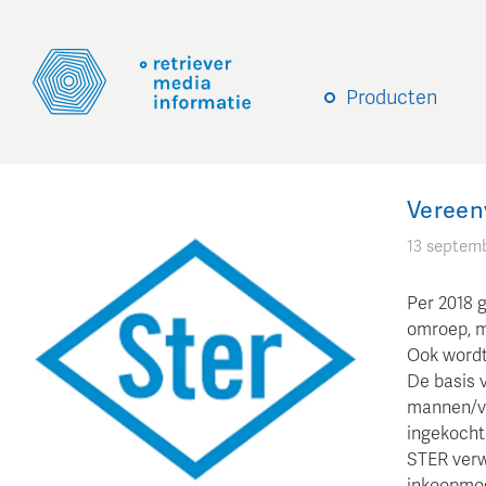
Producten
Vereen
13 septemb
Per 2018 
omroep, m
Ook wordt
De basis 
mannen/vr
ingekocht 
STER verw
inkoopmog