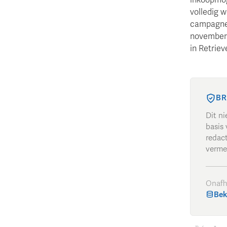
volledig 
campagned
november 
in Retrie
BR
Dit n
basis 
redac
verme
Onafh
Bek