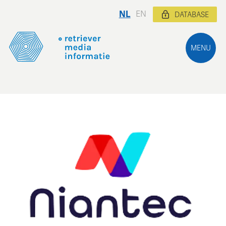
NL
EN
DATABASE
MENU