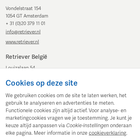
Vondelstraat 154
1054 GT Amsterdam
+ 31 (0)20 379 11 01
info@retriever.nl
www.retriever.nl
Retriever België
Louizalaan 54
B-1050 Brussel
Cookies op deze site
+ 32 (0)2 893 00 52
info@retrievermedia.be
We gebruiken cookies om de site te laten werken, het
www.retrievermedia.be
gebruik te analyseren en advertenties te meten.
Functionele cookies zijn altijd actief. Voor analyse- en
marketingcookies vragen we je toestemming. Je kunt je
keuze altijd aanpassen via
Cookie-instellingen
onderaan
elke pagina. Meer informatie in onze
cookieverklaring
.
Retriever Media Informatie onderhoudt een gestructureerde