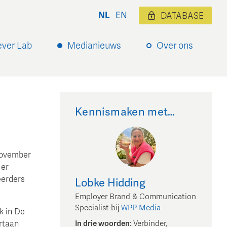
NL
EN
DATABASE
ever Lab
Medianieuws
Over ons
Kennismaken met…
november
 er
eerders
Lobke
Hidding
Employer Brand & Communication
Specialist
bij
WPP Media
k in De
In drie woorden
:
Verbinder,
rtaan