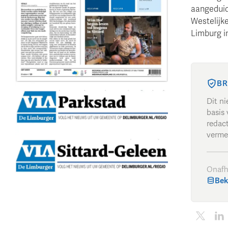
aangeduid
Westelijk
Limburg i
BR
Dit n
basis 
redac
verme
Onafh
Bek