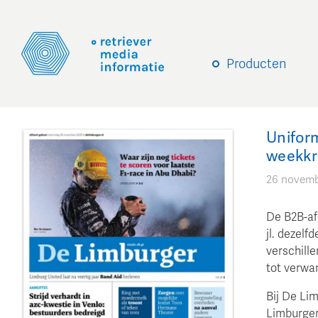
Producten
Unifor
weekkr
26 novemb
De B2B-af
jl. dezel
verschille
tot verwar
Bij De Li
Limburger