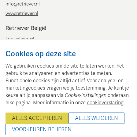
info@retriever.nl
www.retriever.nl
Retriever België
Louizalaan 54
B-1050 Brussel
Cookies op deze site
+ 32 (0)2 893 00 52
info@retrievermedia.be
We gebruiken cookies om de site te laten werken, het
www.retrievermedia.be
gebruik te analyseren en advertenties te meten.
Functionele cookies zijn altijd actief. Voor analyse- en
marketingcookies vragen we je toestemming. Je kunt je
keuze altijd aanpassen via
Cookie-instellingen
onderaan
elke pagina. Meer informatie in onze
cookieverklaring
.
Retriever Media Informatie onderhoudt een gestructureerde
mediadatabase voor professionele mediaplanning en analyse.
ALLES ACCEPTEREN
ALLES WEIGEREN
© 2000 - 2026 Retriever Media Informatie B.V. - Alle rechten
voorbehouden
VOORKEUREN BEHEREN