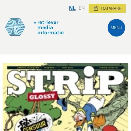
NL
EN
DATABASE
MENU