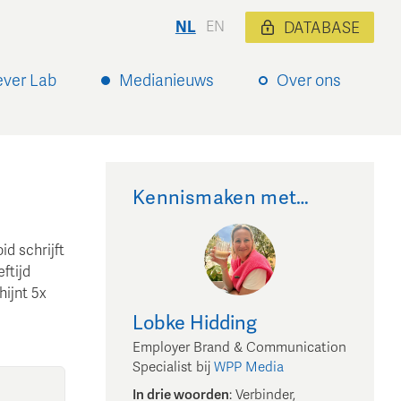
NL
EN
DATABASE
ever Lab
Medianieuws
Over ons
Kennismaken met…
d schrijft
ftijd
hijnt 5x
Lobke
Hidding
Employer Brand & Communication
Specialist
bij
WPP Media
In drie woorden
:
Verbinder,