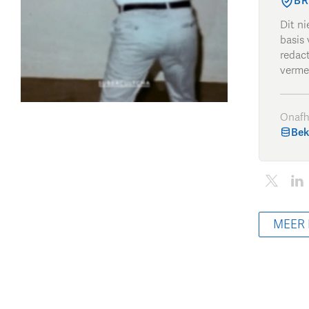
BR
Dit n
basis 
redac
verme
Onafh
Bek
MEER