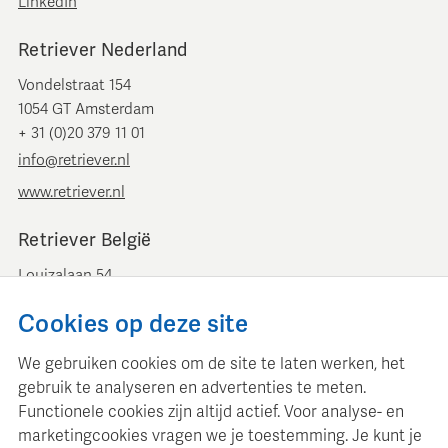
LinkedIn
Retriever Nederland
Vondelstraat 154
1054 GT Amsterdam
+ 31 (0)20 379 11 01
info@retriever.nl
www.retriever.nl
Retriever België
Louizalaan 54
B-1050 Brussel
Cookies op deze site
+ 32 (0)2 893 00 52
info@retrievermedia.be
We gebruiken cookies om de site te laten werken, het
www.retrievermedia.be
gebruik te analyseren en advertenties te meten.
Functionele cookies zijn altijd actief. Voor analyse- en
marketingcookies vragen we je toestemming. Je kunt je