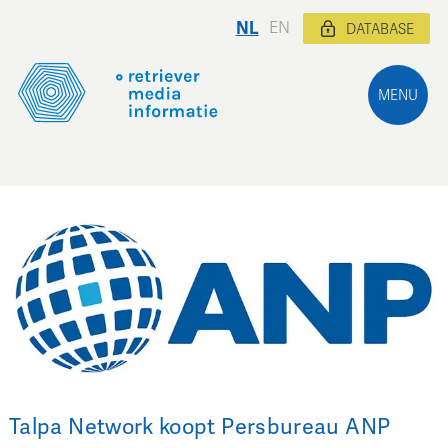
NL
EN
DATABASE
MENU
Talpa Network koopt Persbureau ANP