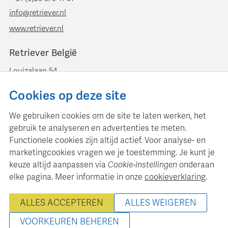
info@retriever.nl
www.retriever.nl
Retriever België
Louizalaan 54
B-1050 Brussel
Cookies op deze site
+ 32 (0)2 893 00 52
info@retrievermedia.be
We gebruiken cookies om de site te laten werken, het
www.retrievermedia.be
gebruik te analyseren en advertenties te meten.
Functionele cookies zijn altijd actief. Voor analyse- en
marketingcookies vragen we je toestemming. Je kunt je
keuze altijd aanpassen via
Cookie-instellingen
onderaan
elke pagina. Meer informatie in onze
cookieverklaring
.
Retriever Media Informatie onderhoudt een gestructureerde
mediadatabase voor professionele mediaplanning en analyse.
ALLES ACCEPTEREN
ALLES WEIGEREN
© 2000 - 2026 Retriever Media Informatie B.V. - Alle rechten
voorbehouden
VOORKEUREN BEHEREN