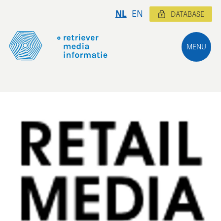
NL
EN
DATABASE
MENU