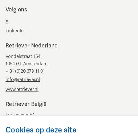
Volg ons
X
LinkedIn
Retriever Nederland
Vondelstraat 154
1054 GT Amsterdam
+ 31 (0)20 379 11 01
info@retriever.nl
www.retriever.nl
Retriever België
Louizalaan 54
B-1050 Brussel
Cookies op deze site
+ 32 (0)2 893 00 52