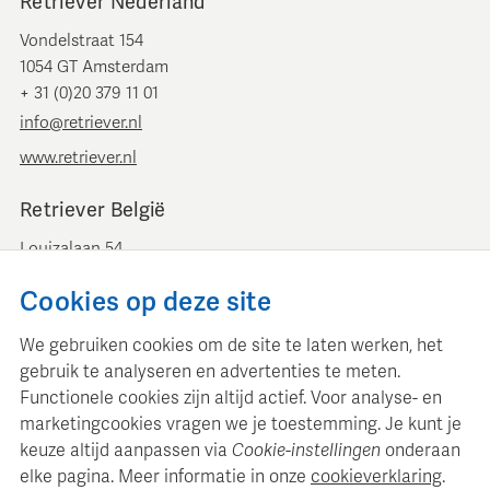
Retriever Nederland
Vondelstraat 154
1054 GT Amsterdam
+ 31 (0)20 379 11 01
info@retriever.nl
www.retriever.nl
Retriever België
Louizalaan 54
B-1050 Brussel
Cookies op deze site
+ 32 (0)2 893 00 52
info@retrievermedia.be
We gebruiken cookies om de site te laten werken, het
www.retrievermedia.be
gebruik te analyseren en advertenties te meten.
Functionele cookies zijn altijd actief. Voor analyse- en
marketingcookies vragen we je toestemming. Je kunt je
keuze altijd aanpassen via
Cookie-instellingen
onderaan
elke pagina. Meer informatie in onze
cookieverklaring
.