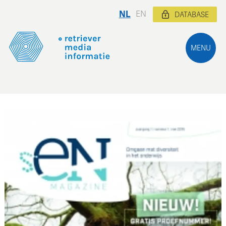
NL
EN
DATABASE
MENU