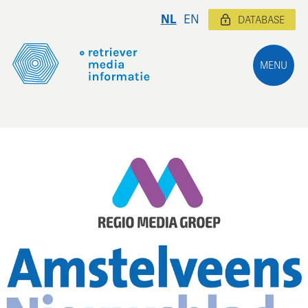
NL
EN
DATABASE
MENU