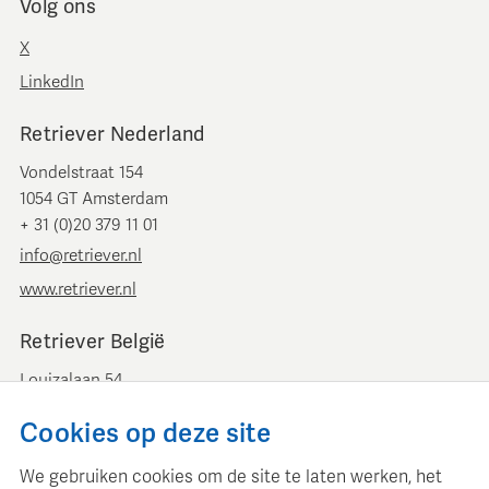
Volg ons
X
LinkedIn
Retriever Nederland
Vondelstraat 154
1054 GT Amsterdam
+ 31 (0)20 379 11 01
info@retriever.nl
www.retriever.nl
Retriever België
Louizalaan 54
B-1050 Brussel
Cookies op deze site
+ 32 (0)2 893 00 52
info@retrievermedia.be
We gebruiken cookies om de site te laten werken, het