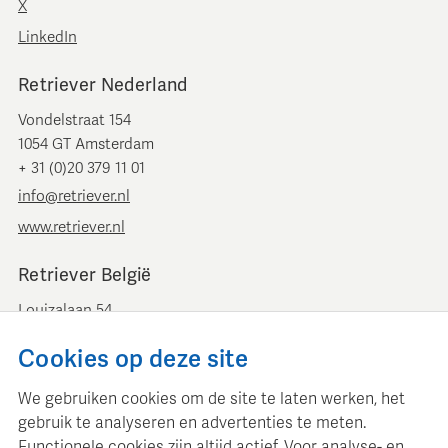
X
LinkedIn
Retriever Nederland
Vondelstraat 154
1054 GT Amsterdam
+ 31 (0)20 379 11 01
info@retriever.nl
www.retriever.nl
Retriever België
Louizalaan 54
B-1050 Brussel
Cookies op deze site
+ 32 (0)2 893 00 52
info@retrievermedia.be
We gebruiken cookies om de site te laten werken, het
www.retrievermedia.be
gebruik te analyseren en advertenties te meten.
Functionele cookies zijn altijd actief. Voor analyse- en