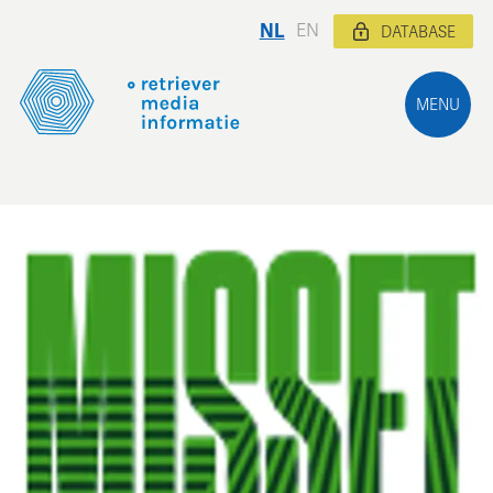
NL
EN
DATABASE
MENU