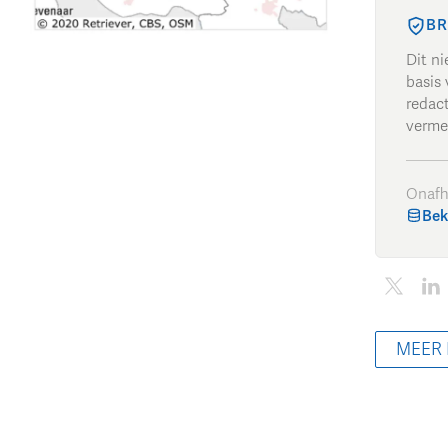
BR
Dit n
basis 
redac
verme
Onafh
Bek
MEER