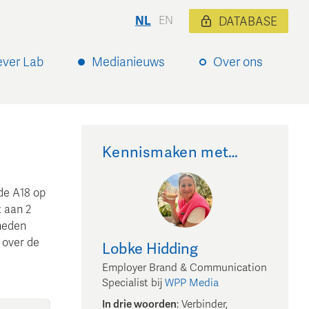
NL
EN
DATABASE
ever Lab
Medianieuws
Over ons
Kennismaken met…
de A18 op
t aan 2
heden
 over de
Lobke
Hidding
Employer Brand & Communication
Specialist
bij
WPP Media
In drie woorden
:
Verbinder,