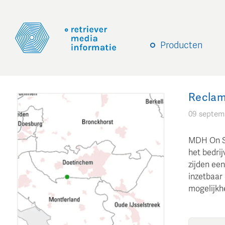
Producten
Reclam
09 septem
MDH On Sc
het bedri
zijden ee
inzetbaar
mogelijkhe