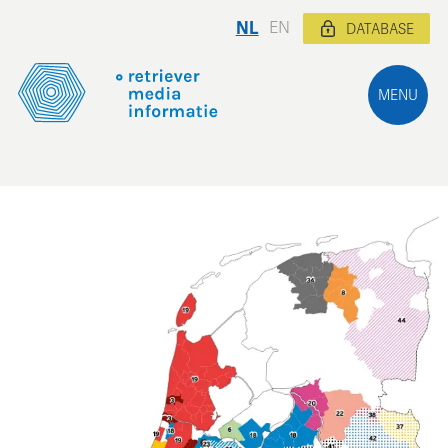
NL
EN
DATABASE
MENU