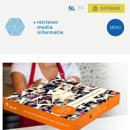
NL
EN
DATABASE
MENU