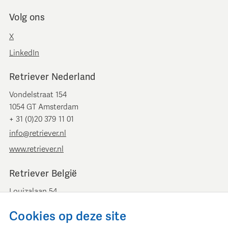
Volg ons
X
LinkedIn
Retriever Nederland
Vondelstraat 154
1054 GT Amsterdam
+ 31 (0)20 379 11 01
info@retriever.nl
www.retriever.nl
Retriever België
Louizalaan 54
B-1050 Brussel
Cookies op deze site
+ 32 (0)2 893 00 52