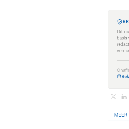
BR
Dit n
basis 
redac
verme
Onafh
Bek
MEER