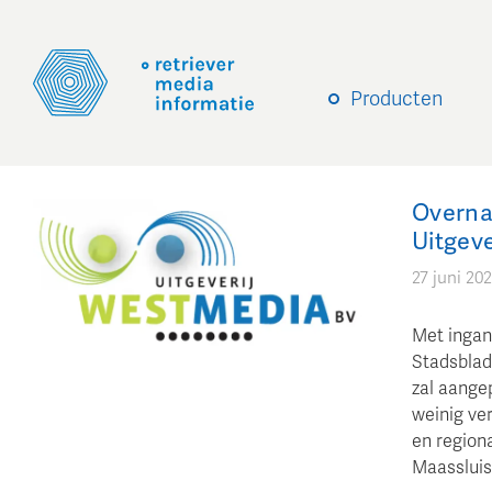
Producten
Overna
Uitgev
27 juni 202
Met ingan
Stadsblad
zal aange
weinig ve
en region
Maassluis