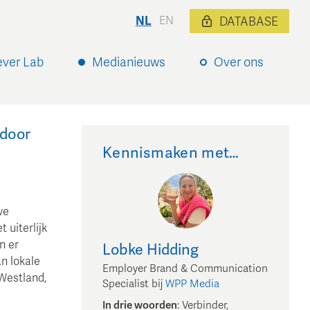
NL
EN
DATABASE
ever Lab
Medianieuws
Over ons
 door
Kennismaken met…
we
uiterlijk
n er
Lobke
Hidding
n lokale
Employer Brand & Communication
 Westland,
Specialist
bij
WPP Media
In drie woorden
:
Verbinder,