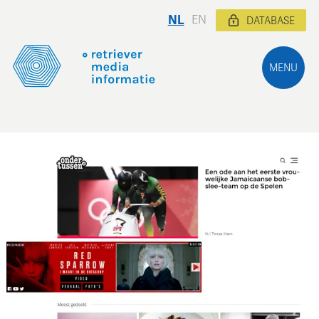
NL
EN
DATABASE
MENU