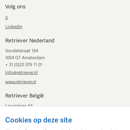
Volg ons
X
LinkedIn
Retriever Nederland
Vondelstraat 154
1054 GT Amsterdam
+ 31 (0)20 379 11 01
info@retriever.nl
www.retriever.nl
Retriever België
Louizalaan 54
B-1050 Brussel
Cookies op deze site
+ 32 (0)2 893 00 52
info@retrievermedia.be