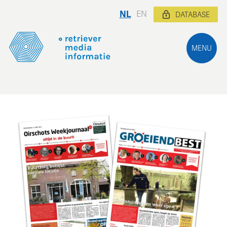
NL
EN
DATABASE
MENU