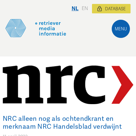
NL
EN
DATABASE
MENU
NRC alleen nog als ochtendkrant en
merknaam NRC Handelsblad verdwijnt