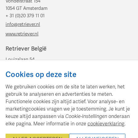
Vondelstraat 154
1054 GT Amsterdam
+ 31 (0)20 379 11 01
info@retriever.nl
www.retriever.nl
Retriever België
Louizalaan 54
B-1050 Brussel
Cookies op deze site
+ 32 (0)2 893 00 52
info@retrievermedia.be
We gebruiken cookies om de site te laten werken, het
www.retrievermedia.be
gebruik te analyseren en advertenties te meten.
Functionele cookies zijn altijd actief. Voor analyse- en
marketingcookies vragen we je toestemming. Je kunt je
keuze altijd aanpassen via
Cookie-instellingen
onderaan
elke pagina. Meer informatie in onze
cookieverklaring
.
Retriever Media Informatie onderhoudt een gestructureerde
mediadatabase voor professionele mediaplanning en analyse.