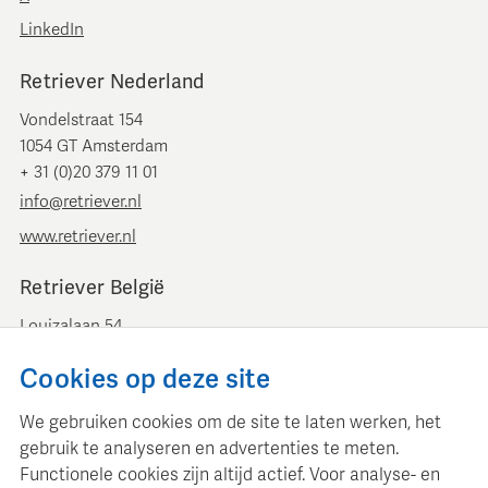
LinkedIn
Retriever Nederland
Vondelstraat 154
1054 GT Amsterdam
+ 31 (0)20 379 11 01
info@retriever.nl
www.retriever.nl
Retriever België
Louizalaan 54
B-1050 Brussel
Cookies op deze site
+ 32 (0)2 893 00 52
info@retrievermedia.be
We gebruiken cookies om de site te laten werken, het
www.retrievermedia.be
gebruik te analyseren en advertenties te meten.
Functionele cookies zijn altijd actief. Voor analyse- en