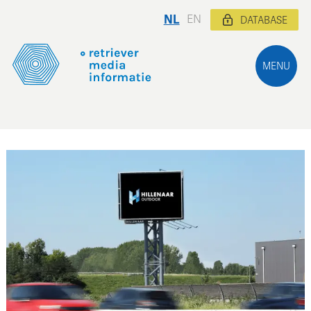
NL
EN
DATABASE
MENU