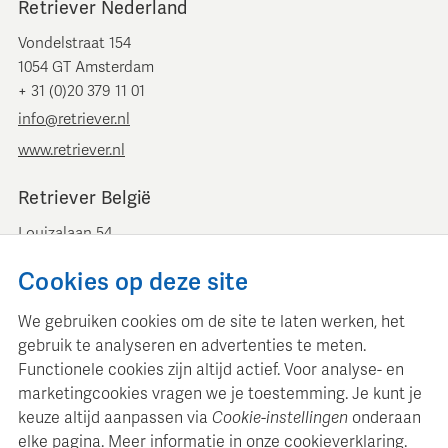
Retriever Nederland
Vondelstraat 154
1054 GT Amsterdam
+ 31 (0)20 379 11 01
info@retriever.nl
www.retriever.nl
Retriever België
Louizalaan 54
B-1050 Brussel
Cookies op deze site
+ 32 (0)2 893 00 52
info@retrievermedia.be
We gebruiken cookies om de site te laten werken, het
www.retrievermedia.be
gebruik te analyseren en advertenties te meten.
Functionele cookies zijn altijd actief. Voor analyse- en
marketingcookies vragen we je toestemming. Je kunt je
keuze altijd aanpassen via
Cookie-instellingen
onderaan
elke pagina. Meer informatie in onze
cookieverklaring
.