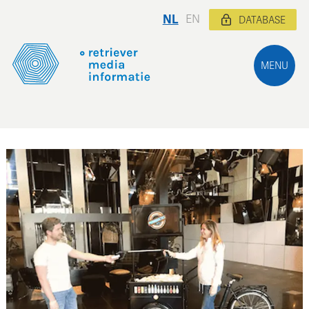
NL
EN
DATABASE
MENU