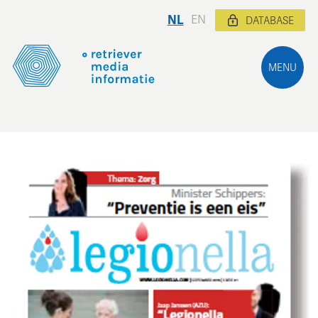
NL
EN
DATABASE
MENU