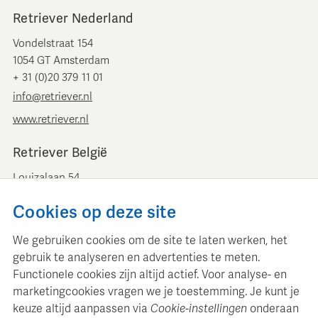
Retriever Nederland
Vondelstraat 154
1054 GT Amsterdam
+ 31 (0)20 379 11 01
info@retriever.nl
www.retriever.nl
Retriever België
Louizalaan 54
B-1050 Brussel
Cookies op deze site
+ 32 (0)2 893 00 52
info@retrievermedia.be
We gebruiken cookies om de site te laten werken, het
www.retrievermedia.be
gebruik te analyseren en advertenties te meten.
Functionele cookies zijn altijd actief. Voor analyse- en
marketingcookies vragen we je toestemming. Je kunt je
keuze altijd aanpassen via
Cookie-instellingen
onderaan