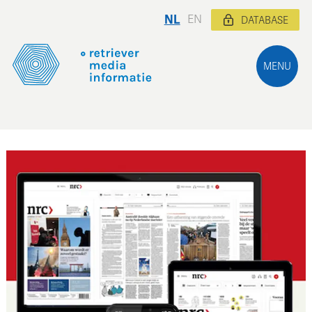
NL
EN
DATABASE
MENU