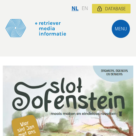
NL
EN
DATABASE
MENU