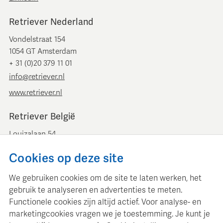
Retriever Nederland
Vondelstraat 154
1054 GT Amsterdam
+ 31 (0)20 379 11 01
info@retriever.nl
www.retriever.nl
Retriever België
Louizalaan 54
B-1050 Brussel
Cookies op deze site
+ 32 (0)2 893 00 52
info@retrievermedia.be
We gebruiken cookies om de site te laten werken, het
www.retrievermedia.be
gebruik te analyseren en advertenties te meten.
Functionele cookies zijn altijd actief. Voor analyse- en
marketingcookies vragen we je toestemming. Je kunt je