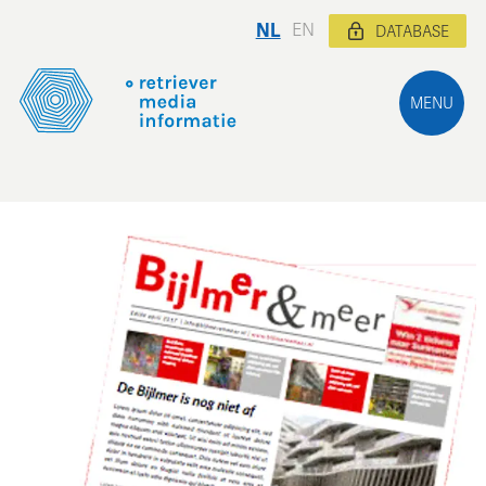
NL
EN
DATABASE
MENU