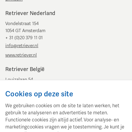
Retriever Nederland
Vondelstraat 154
1054 GT Amsterdam
+ 31 (0)20 379 11 01
info@retriever.nl
www.retriever.nl
Retriever België
Louizalaan 54
B-1050 Brussel
Cookies op deze site
+ 32 (0)2 893 00 52
info@retrievermedia.be
We gebruiken cookies om de site te laten werken, het
www.retrievermedia.be
gebruik te analyseren en advertenties te meten.
Functionele cookies zijn altijd actief. Voor analyse- en
marketingcookies vragen we je toestemming. Je kunt je