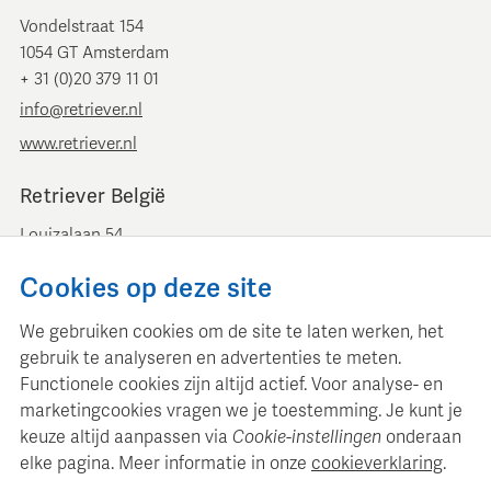
Vondelstraat 154
1054 GT Amsterdam
+ 31 (0)20 379 11 01
info@retriever.nl
www.retriever.nl
Retriever België
Louizalaan 54
B-1050 Brussel
Cookies op deze site
+ 32 (0)2 893 00 52
info@retrievermedia.be
We gebruiken cookies om de site te laten werken, het
www.retrievermedia.be
gebruik te analyseren en advertenties te meten.
Functionele cookies zijn altijd actief. Voor analyse- en
marketingcookies vragen we je toestemming. Je kunt je
keuze altijd aanpassen via
Cookie-instellingen
onderaan
elke pagina. Meer informatie in onze
cookieverklaring
.
Retriever Media Informatie onderhoudt een gestructureerde