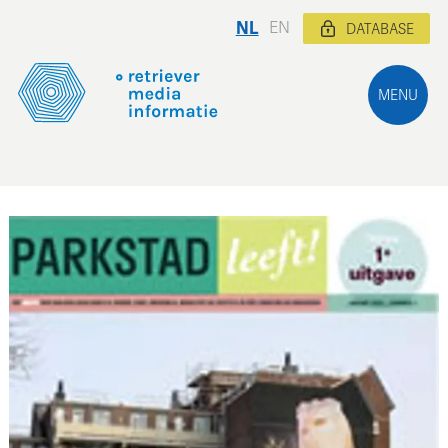
NL
EN
DATABASE
MENU