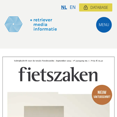
NL
EN
DATABASE
MENU