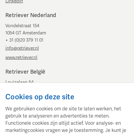
LinkedIn
Retriever Nederland
Vondelstraat 154
1054 GT Amsterdam
+ 31 (0)20 379 11 01
info@retriever.nl
www.retriever.nl
Retriever België
Louizalaan 54
B-1050 Brussel
Cookies op deze site
+ 32 (0)2 893 00 52
info@retrievermedia.be
We gebruiken cookies om de site te laten werken, het
www.retrievermedia.be
gebruik te analyseren en advertenties te meten.
Functionele cookies zijn altijd actief. Voor analyse- en
marketingcookies vragen we je toestemming. Je kunt je