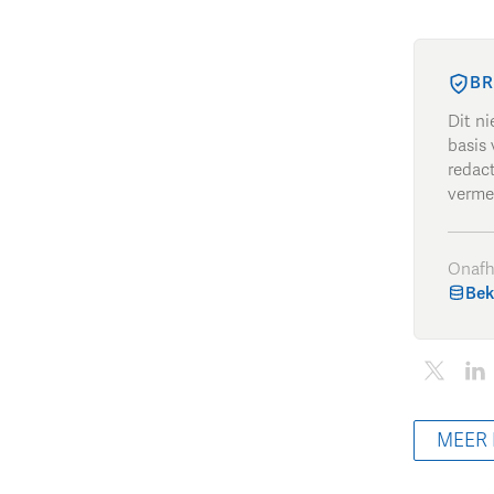
BR
Dit n
basis 
redac
verme
Onafh
Bek
MEER