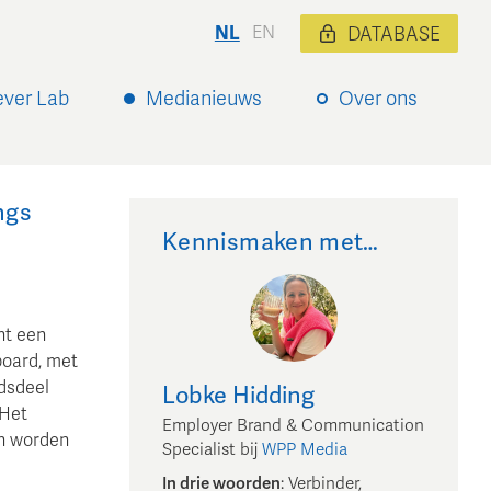
NL
EN
DATABASE
ever Lab
Medianieuws
Over ons
ngs
Kennismaken met…
nt een
board, met
adsdeel
Lobke
Hidding
 Het
Employer Brand & Communication
kan worden
Specialist
bij
WPP Media
In drie woorden
:
Verbinder,