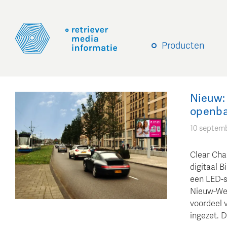
Producten
Nieuw: 
openba
10 septem
Clear Cha
digitaal 
een LED-sc
Nieuw-Wes
voordeel v
ingezet. D