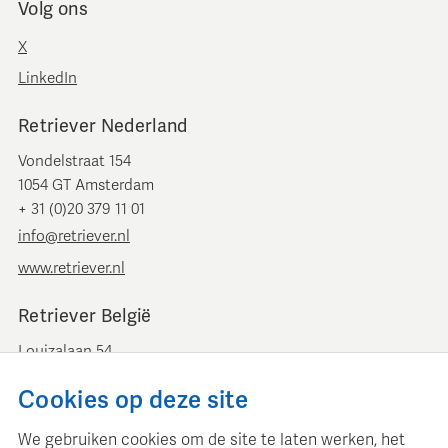
Volg ons
X
LinkedIn
Retriever Nederland
Vondelstraat 154
1054 GT Amsterdam
+ 31 (0)20 379 11 01
info@retriever.nl
www.retriever.nl
Retriever België
Louizalaan 54
B-1050 Brussel
Cookies op deze site
+ 32 (0)2 893 00 52
info@retrievermedia.be
We gebruiken cookies om de site te laten werken, het