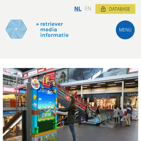
NL
EN
DATABASE
MENU