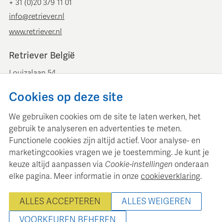
+ 31 (0)20 379 11 01
info@retriever.nl
www.retriever.nl
Retriever België
Louizalaan 54
B-1050 Brussel
Cookies op deze site
+ 32 (0)2 893 00 52
info@retrievermedia.be
We gebruiken cookies om de site te laten werken, het
www.retrievermedia.be
gebruik te analyseren en advertenties te meten.
Functionele cookies zijn altijd actief. Voor analyse- en
marketingcookies vragen we je toestemming. Je kunt je
keuze altijd aanpassen via
Cookie-instellingen
onderaan
elke pagina. Meer informatie in onze
cookieverklaring
.
Retriever Media Informatie onderhoudt een gestructureerde
mediadatabase voor professionele mediaplanning en analyse.
ALLES ACCEPTEREN
ALLES WEIGEREN
© 2000 - 2026 Retriever Media Informatie B.V. - Alle rechten
voorbehouden
VOORKEUREN BEHEREN