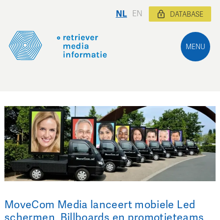
NL
EN
DATABASE
MENU
MoveCom Media lanceert mobiele Led
schermen, Billboards en promotieteams