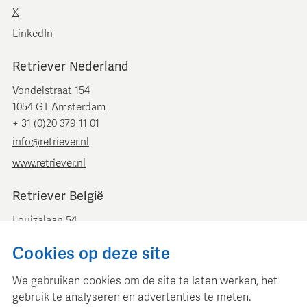
X
LinkedIn
Retriever Nederland
Vondelstraat 154
1054 GT Amsterdam
+ 31 (0)20 379 11 01
info@retriever.nl
www.retriever.nl
Retriever België
Louizalaan 54
B-1050 Brussel
Cookies op deze site
+ 32 (0)2 893 00 52
info@retrievermedia.be
We gebruiken cookies om de site te laten werken, het
www.retrievermedia.be
gebruik te analyseren en advertenties te meten.