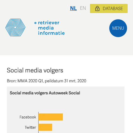
NL
EN
DATABASE
MENU