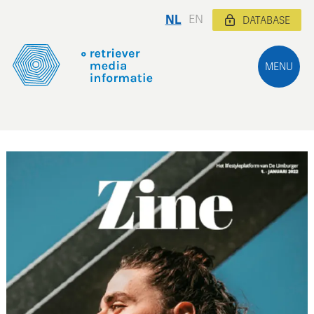
NL
EN
DATABASE
MENU