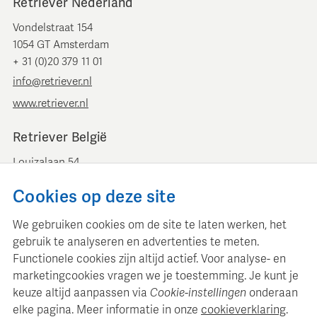
Retriever Nederland
Vondelstraat 154
1054 GT Amsterdam
+ 31 (0)20 379 11 01
info@retriever.nl
www.retriever.nl
Retriever België
Louizalaan 54
B-1050 Brussel
Cookies op deze site
+ 32 (0)2 893 00 52
info@retrievermedia.be
We gebruiken cookies om de site te laten werken, het
www.retrievermedia.be
gebruik te analyseren en advertenties te meten.
Functionele cookies zijn altijd actief. Voor analyse- en
marketingcookies vragen we je toestemming. Je kunt je
keuze altijd aanpassen via
Cookie-instellingen
onderaan
elke pagina. Meer informatie in onze
cookieverklaring
.