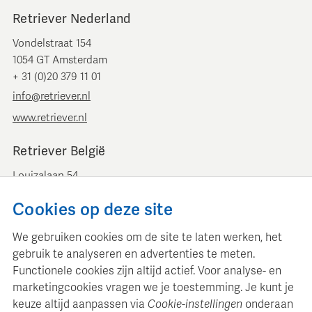
Retriever Nederland
Vondelstraat 154
1054 GT Amsterdam
+ 31 (0)20 379 11 01
info@retriever.nl
www.retriever.nl
Retriever België
Louizalaan 54
B-1050 Brussel
Cookies op deze site
+ 32 (0)2 893 00 52
info@retrievermedia.be
We gebruiken cookies om de site te laten werken, het
www.retrievermedia.be
gebruik te analyseren en advertenties te meten.
Functionele cookies zijn altijd actief. Voor analyse- en
marketingcookies vragen we je toestemming. Je kunt je
keuze altijd aanpassen via
Cookie-instellingen
onderaan