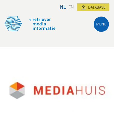
NL
EN
DATABASE
MENU