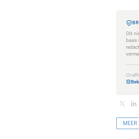
BR
Dit n
basis 
redac
verme
Onafh
Bek
MEER