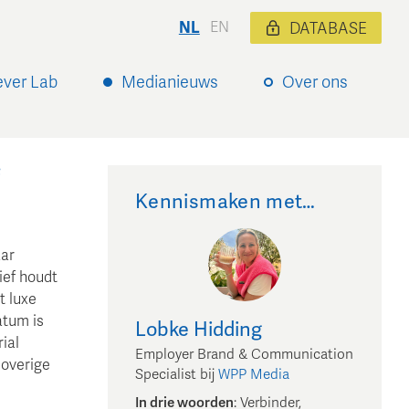
NL
EN
DATABASE
ever Lab
Medianieuws
Over ons
Kennismaken met…
aar
ief houdt
t luxe
atum is
Lobke
Hidding
ial
Employer Brand & Communication
 overige
Specialist
bij
WPP Media
In drie woorden
:
Verbinder,