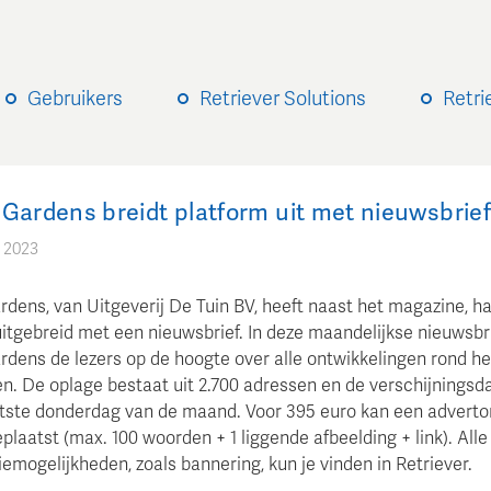
Gebruikers
Retriever Solutions
Retri
Gardens breidt platform uit met nieuwsbrief
i 2023
rdens, van Uitgeverij De Tuin BV, heeft naast het magazine, h
uitgebreid met een nieuwsbrief. In deze maandelijkse nieuwsbr
rdens de lezers op de hoogte over alle ontwikkelingen rond he
en. De oplage bestaat uit 2.700 adressen en de verschijningsd
atste donderdag van de maand. Voor 395 euro kan een advertor
laatst (max. 100 woorden + 1 liggende afbeelding + link). Alle
emogelijkheden, zoals bannering, kun je vinden in Retriever.