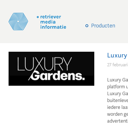
Producten
Luxury 
27 februar
Luxury Ga
platform 
Luxury Ga
buitenlev
iedere la
worden gep
advertenti